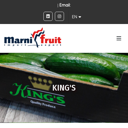
|
Email:
EN
KING'S